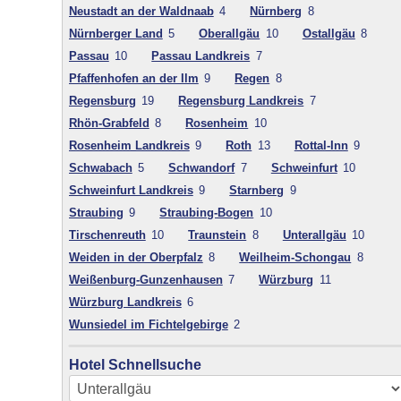
Neustadt an der Waldnaab
4
Nürnberg
8
Nürnberger Land
5
Oberallgäu
10
Ostallgäu
8
Passau
10
Passau Landkreis
7
Pfaffenhofen an der Ilm
9
Regen
8
Regensburg
19
Regensburg Landkreis
7
Rhön-Grabfeld
8
Rosenheim
10
Rosenheim Landkreis
9
Roth
13
Rottal-Inn
9
Schwabach
5
Schwandorf
7
Schweinfurt
10
Schweinfurt Landkreis
9
Starnberg
9
Straubing
9
Straubing-Bogen
10
Tirschenreuth
10
Traunstein
8
Unterallgäu
10
Weiden in der Oberpfalz
8
Weilheim-Schongau
8
Weißenburg-Gunzenhausen
7
Würzburg
11
Würzburg Landkreis
6
Wunsiedel im Fichtelgebirge
2
Hotel Schnellsuche