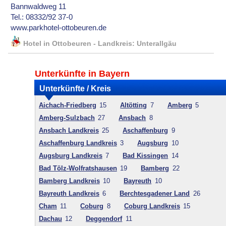
Bannwaldweg 11
Tel.: 08332/92 37-0
www.parkhotel-ottobeuren.de
Hotel in Ottobeuren - Landkreis: Unterallgäu
Unterkünfte in Bayern
Unterkünfte / Kreis
Aichach-Friedberg
15
Altötting
7
Amberg
5
Amberg-Sulzbach
27
Ansbach
8
Ansbach Landkreis
25
Aschaffenburg
9
Aschaffenburg Landkreis
3
Augsburg
10
Augsburg Landkreis
7
Bad Kissingen
14
Bad Tölz-Wolfratshausen
19
Bamberg
22
Bamberg Landkreis
10
Bayreuth
10
Bayreuth Landkreis
6
Berchtesgadener Land
26
Cham
11
Coburg
8
Coburg Landkreis
15
Dachau
12
Deggendorf
11