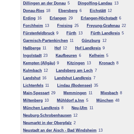
Dillingen an der Donau
5
Dingolfing-Landau
13
Donau-Ries
18
Ebersberg
6
Eichstätt
12
Erding
16
Erlangen
29
Erlangen-Höchstadt
6
Forchheim
13
Freising
25
Freyung-Grafenau
22
Fürstenfeldbruck
9
Fürth
13
Fürth Landkreis
5
Garmisch-Partenkirchen
11
Günzburg
12
Haßberge
11
Hof
12
Hof Landkreis
9
Ingolstadt
23
Kaufbeuren
6
Kelheim
5
Kempten (Allgäu)
9
Kitzingen
13
Kronach
8
Kulmbach
12
Landsberg am Lech
7
Landshut
16
Landshut Landkreis
7
Lichtenfels
11
Lindau (Bodensee)
35
Main-Spessart
29
Memmingen
11
Miesbach
8
Miltenberg
10
Mühldorf a.Inn
5
München
48
München Landkreis
8
Neu-Ulm
11
Neuburg-Schrobenhausen
12
Neumarkt in der Oberpfalz
2
Neustadt an der Aisch - Bad Windsheim
13