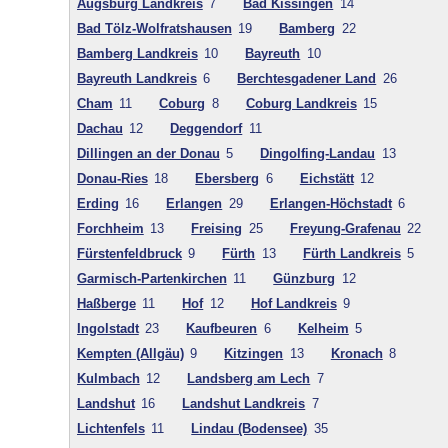
Augsburg Landkreis
7
Bad Kissingen
14
Bad Tölz-Wolfratshausen
19
Bamberg
22
Bamberg Landkreis
10
Bayreuth
10
Bayreuth Landkreis
6
Berchtesgadener Land
26
Cham
11
Coburg
8
Coburg Landkreis
15
Dachau
12
Deggendorf
11
Dillingen an der Donau
5
Dingolfing-Landau
13
Donau-Ries
18
Ebersberg
6
Eichstätt
12
Erding
16
Erlangen
29
Erlangen-Höchstadt
6
Forchheim
13
Freising
25
Freyung-Grafenau
22
Fürstenfeldbruck
9
Fürth
13
Fürth Landkreis
5
Garmisch-Partenkirchen
11
Günzburg
12
Haßberge
11
Hof
12
Hof Landkreis
9
Ingolstadt
23
Kaufbeuren
6
Kelheim
5
Kempten (Allgäu)
9
Kitzingen
13
Kronach
8
Kulmbach
12
Landsberg am Lech
7
Landshut
16
Landshut Landkreis
7
Lichtenfels
11
Lindau (Bodensee)
35