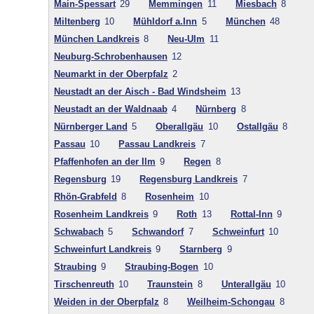
Main-Spessart
29
Memmingen
11
Miesbach
8
Miltenberg
10
Mühldorf a.Inn
5
München
48
München Landkreis
8
Neu-Ulm
11
Neuburg-Schrobenhausen
12
Neumarkt in der Oberpfalz
2
Neustadt an der Aisch - Bad Windsheim
13
Neustadt an der Waldnaab
4
Nürnberg
8
Nürnberger Land
5
Oberallgäu
10
Ostallgäu
8
Passau
10
Passau Landkreis
7
Pfaffenhofen an der Ilm
9
Regen
8
Regensburg
19
Regensburg Landkreis
7
Rhön-Grabfeld
8
Rosenheim
10
Rosenheim Landkreis
9
Roth
13
Rottal-Inn
9
Schwabach
5
Schwandorf
7
Schweinfurt
10
Schweinfurt Landkreis
9
Starnberg
9
Straubing
9
Straubing-Bogen
10
Tirschenreuth
10
Traunstein
8
Unterallgäu
10
Weiden in der Oberpfalz
8
Weilheim-Schongau
8