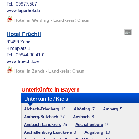
Tel.: 09977/587
www.lugerhof.de
Hotel in Weiding - Landkreis: Cham
Hotel Früchtl
93499 Zandt
Kirchplatz 1
Tel.: 09944/30 41 0
www.fruechtl.de
Hotel in Zandt - Landkreis: Cham
Unterkünfte in Bayern
Unterkünfte / Kreis
Aichach-Friedberg
15
Altötting
7
Amberg
5
Amberg-Sulzbach
27
Ansbach
8
Ansbach Landkreis
25
Aschaffenburg
9
Aschaffenburg Landkreis
3
Augsburg
10