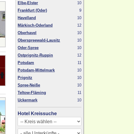
Elbe-Elster
10
Frankfurt (Oder)
9
Havelland
10
Märkisch-Oderland
12
Oberhavel
10
Oberspreewald-Lausitz
10
Oder-Spree
10
Ostprignitz-Ruppin
12
Potsdam
11
Potsdam-Mittelmark
10
Prignitz
10
Spree-Neiße
10
Teltow-Fläming
11
Uckermark
10
Hotel Kreissuche