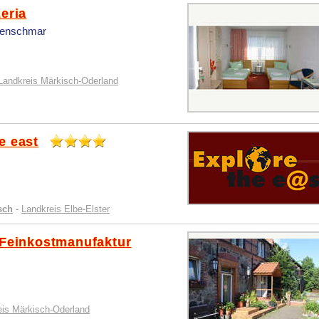
eria
Genschmar
Landkreis Märkisch-Oderland
e east
sch
-
Landkreis Elbe-Elster
 Feinkostmanufaktur
eis Märkisch-Oderland