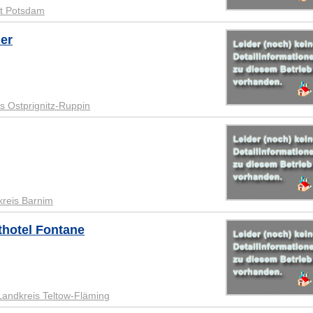
dt Potsdam
ler
s Ostprignitz-Ruppin
reis Barnim
thotel Fontane
Landkreis Teltow-Fläming