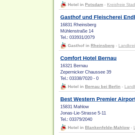
Hotel in
Potsdam
-
Kreisfreie Sta
Gasthof und Fleischerei End
16831 Rheinsberg
Mühlenstraße 14
Tel.: 033931/2079
Gasthof in
Rheinsberg
-
Landkrei
Comfort Hotel Bernau
16321 Bernau
Zepernicker Chaussee 39
Tel.: 03338/7020 - 0
Hotel in
Bernau bei Berlin
-
Landk
Best Western Premier Airpor
15831 Mahlow
Jonas-Lie-Strasse 5-11
Tel.: 03379/2040
Hotel in
Blankenfelde-Mahlow
-