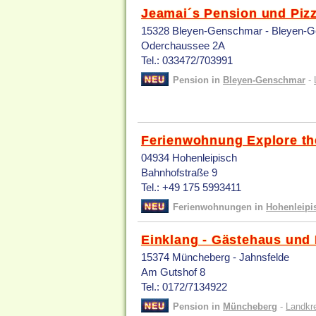
Jeamai´s Pension und Pizz
15328 Bleyen-Genschmar - Bleyen-
Oderchaussee 2A
Tel.: 033472/703991
Pension in
Bleyen-Genschmar
-
Ferienwohnung Explore th
04934 Hohenleipisch
Bahnhofstraße 9
Tel.: +49 175 5993411
Ferienwohnungen in
Hohenleipi
Einklang - Gästehaus und
15374 Müncheberg - Jahnsfelde
Am Gutshof 8
Tel.: 0172/7134922
Pension in
Müncheberg
-
Landkr