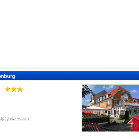
denburg
tprignitz-Ruppin