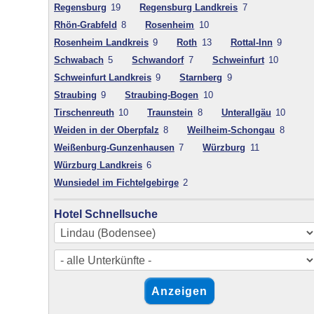
Regensburg
19
Regensburg Landkreis
7
Rhön-Grabfeld
8
Rosenheim
10
Rosenheim Landkreis
9
Roth
13
Rottal-Inn
9
Schwabach
5
Schwandorf
7
Schweinfurt
10
Schweinfurt Landkreis
9
Starnberg
9
Straubing
9
Straubing-Bogen
10
Tirschenreuth
10
Traunstein
8
Unterallgäu
10
Weiden in der Oberpfalz
8
Weilheim-Schongau
8
Weißenburg-Gunzenhausen
7
Würzburg
11
Würzburg Landkreis
6
Wunsiedel im Fichtelgebirge
2
Hotel Schnellsuche