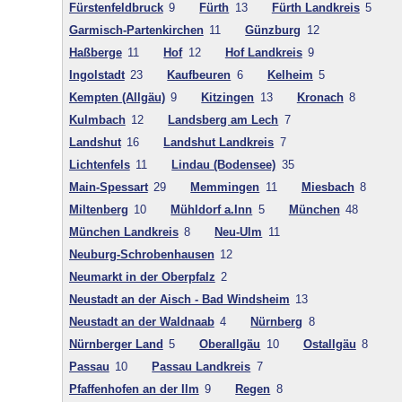
Fürstenfeldbruck
9
Fürth
13
Fürth Landkreis
5
Garmisch-Partenkirchen
11
Günzburg
12
Haßberge
11
Hof
12
Hof Landkreis
9
Ingolstadt
23
Kaufbeuren
6
Kelheim
5
Kempten (Allgäu)
9
Kitzingen
13
Kronach
8
Kulmbach
12
Landsberg am Lech
7
Landshut
16
Landshut Landkreis
7
Lichtenfels
11
Lindau (Bodensee)
35
Main-Spessart
29
Memmingen
11
Miesbach
8
Miltenberg
10
Mühldorf a.Inn
5
München
48
München Landkreis
8
Neu-Ulm
11
Neuburg-Schrobenhausen
12
Neumarkt in der Oberpfalz
2
Neustadt an der Aisch - Bad Windsheim
13
Neustadt an der Waldnaab
4
Nürnberg
8
Nürnberger Land
5
Oberallgäu
10
Ostallgäu
8
Passau
10
Passau Landkreis
7
Pfaffenhofen an der Ilm
9
Regen
8