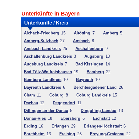
Unterkünfte in Bayern
Unterkünfte / Kreis
Aichach-Friedberg
15
Altötting
7
Amberg
5
Amberg-Sulzbach
27
Ansbach
8
Ansbach Landkreis
25
Aschaffenburg
9
Aschaffenburg Landkreis
3
Augsburg
10
Augsburg Landkreis
7
Bad Kissingen
14
Bad Tölz-Wolfratshausen
19
Bamberg
22
Bamberg Landkreis
10
Bayreuth
10
Bayreuth Landkreis
6
Berchtesgadener Land
26
Cham
11
Coburg
8
Coburg Landkreis
15
Dachau
12
Deggendorf
11
Dillingen an der Donau
5
Dingolfing-Landau
13
Donau-Ries
18
Ebersberg
6
Eichstätt
12
Erding
16
Erlangen
29
Erlangen-Höchstadt
6
Forchheim
13
Freising
25
Freyung-Grafenau
22