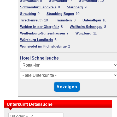
Schwabach
5
Schwandorf
7
Schweinfurt
10
Schweinfurt Landkreis
9
Starnberg
9
Straubing
9
Straubing-Bogen
10
Tirschenreuth
10
Traunstein
8
Unterallgäu
10
Weiden in der Oberpfalz
8
Weilheim-Schongau
8
Weißenburg-Gunzenhausen
7
Würzburg
11
Würzburg Landkreis
6
Wunsiedel im Fichtelgebirge
2
Hotel Schnellsuche
Unterkunft Detailsuche