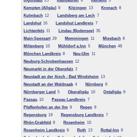
Ingolstadt
23
Kaufbeuren
6
Kelheim
5
Kempten (Allgäu)
9
Kitzingen
13
Kronach
8
Kulmbach
12
Landsberg am Lech
7
Landshut
16
Landshut Landkreis
7
Lichtenfels
11
Lindau (Bodensee)
35
Main-Spessart
29
Memmingen
11
Miesbach
8
Miltenberg
10
Mühldorf a.Inn
5
München
48
München Landkreis
8
Neu-Ulm
11
Neuburg-Schrobenhausen
12
Neumarkt in der Oberpfalz
2
Neustadt an der Aisch - Bad Windsheim
13
Neustadt an der Waldnaab
4
Nürnberg
8
Nürnberger Land
5
Oberallgäu
10
Ostallgäu
8
Passau
10
Passau Landkreis
7
Pfaffenhofen an der Ilm
9
Regen
8
Regensburg
19
Regensburg Landkreis
7
Rhön-Grabfeld
8
Rosenheim
10
Rosenheim Landkreis
9
Roth
13
Rottal-Inn
9