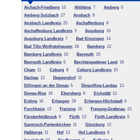
Aichach-Friedberg
15
Altötting
7
Amberg
5
Amberg-Sulzbach
27
Ansbach
8
Ansbach Landkreis
25
Aschaffenburg
9
Aschaffenburg Landkreis
3
Augsburg
10
Augsburg Landkreis
7
Bad Kissingen
14
Bad Tölz-Wolfratshausen
19
Bamberg
22
Bamberg Landkreis
10
Bayreuth
10
Bayreuth Landkreis
6
Berchtesgadener Land
26
Cham
11
Coburg
8
Coburg Landkreis
15
Dachau
12
Deggendorf
11
Dillingen an der Donau
5
Dingolfing-Landau
13
Donau-Ries
18
Ebersberg
6
Eichstätt
12
Erding
16
Erlangen
29
Erlangen-Höchstadt
6
Forchheim
13
Freising
25
Freyung-Grafenau
22
Fürstenfeldbruck
9
Fürth
13
Fürth Landkreis
5
Garmisch-Partenkirchen
11
Günzburg
12
Haßberge
11
Hof
12
Hof Landkreis
9