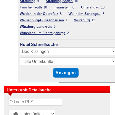
Straubing
9
Straubing-Bogen
10
Tirschenreuth
10
Traunstein
8
Unterallgäu
10
Weiden in der Oberpfalz
8
Weilheim-Schongau
8
Weißenburg-Gunzenhausen
7
Würzburg
11
Würzburg Landkreis
6
Wunsiedel im Fichtelgebirge
2
Hotel Schnellsuche
Unterkunft Detailsuche