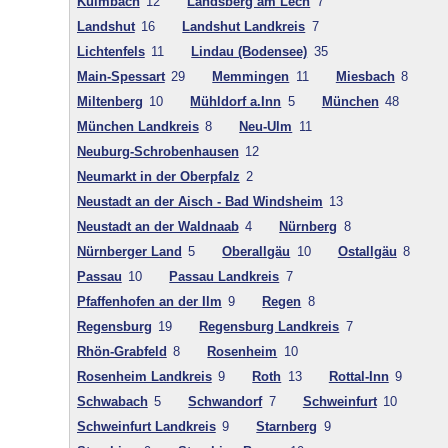
Kulmbach
12
Landsberg am Lech
7
Landshut
16
Landshut Landkreis
7
Lichtenfels
11
Lindau (Bodensee)
35
Main-Spessart
29
Memmingen
11
Miesbach
8
Miltenberg
10
Mühldorf a.Inn
5
München
48
München Landkreis
8
Neu-Ulm
11
Neuburg-Schrobenhausen
12
Neumarkt in der Oberpfalz
2
Neustadt an der Aisch - Bad Windsheim
13
Neustadt an der Waldnaab
4
Nürnberg
8
Nürnberger Land
5
Oberallgäu
10
Ostallgäu
8
Passau
10
Passau Landkreis
7
Pfaffenhofen an der Ilm
9
Regen
8
Regensburg
19
Regensburg Landkreis
7
Rhön-Grabfeld
8
Rosenheim
10
Rosenheim Landkreis
9
Roth
13
Rottal-Inn
9
Schwabach
5
Schwandorf
7
Schweinfurt
10
Schweinfurt Landkreis
9
Starnberg
9