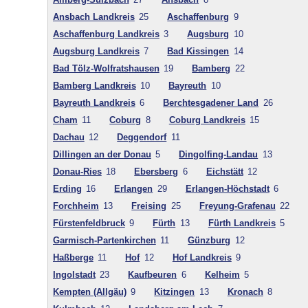
Ansbach Landkreis
25
Aschaffenburg
9
Aschaffenburg Landkreis
3
Augsburg
10
Augsburg Landkreis
7
Bad Kissingen
14
Bad Tölz-Wolfratshausen
19
Bamberg
22
Bamberg Landkreis
10
Bayreuth
10
Bayreuth Landkreis
6
Berchtesgadener Land
26
Cham
11
Coburg
8
Coburg Landkreis
15
Dachau
12
Deggendorf
11
Dillingen an der Donau
5
Dingolfing-Landau
13
Donau-Ries
18
Ebersberg
6
Eichstätt
12
Erding
16
Erlangen
29
Erlangen-Höchstadt
6
Forchheim
13
Freising
25
Freyung-Grafenau
22
Fürstenfeldbruck
9
Fürth
13
Fürth Landkreis
5
Garmisch-Partenkirchen
11
Günzburg
12
Haßberge
11
Hof
12
Hof Landkreis
9
Ingolstadt
23
Kaufbeuren
6
Kelheim
5
Kempten (Allgäu)
9
Kitzingen
13
Kronach
8