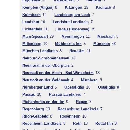
Ingolstadt
23
Kaufbeuren
6
Kelheim
5
Kempten (Allgäu)
9
Kitzingen
13
Kronach
8
Kulmbach
12
Landsberg am Lech
7
Landshut
16
Landshut Landkreis
7
Lichtenfels
11
Lindau (Bodensee)
35
Main-Spessart
29
Memmingen
11
Miesbach
8
Miltenberg
10
Mühldorf a.Inn
5
München
48
München Landkreis
8
Neu-Ulm
11
Neuburg-Schrobenhausen
12
Neumarkt in der Oberpfalz
2
Neustadt an der Aisch - Bad Windsheim
13
Neustadt an der Waldnaab
4
Nürnberg
8
Nürnberger Land
5
Oberallgäu
10
Ostallgäu
8
Passau
10
Passau Landkreis
7
Pfaffenhofen an der Ilm
9
Regen
8
Regensburg
19
Regensburg Landkreis
7
Rhön-Grabfeld
8
Rosenheim
10
Rosenheim Landkreis
9
Roth
13
Rottal-Inn
9