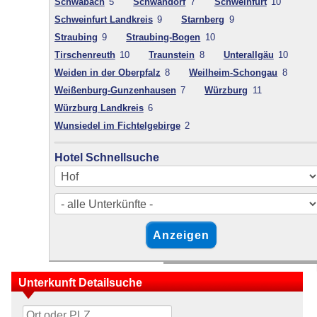
Schwabach
5
Schwandorf
7
Schweinfurt
10
Schweinfurt Landkreis
9
Starnberg
9
Straubing
9
Straubing-Bogen
10
Tirschenreuth
10
Traunstein
8
Unterallgäu
10
Weiden in der Oberpfalz
8
Weilheim-Schongau
8
Weißenburg-Gunzenhausen
7
Würzburg
11
Würzburg Landkreis
6
Wunsiedel im Fichtelgebirge
2
Hotel Schnellsuche
Unterkunft Detailsuche