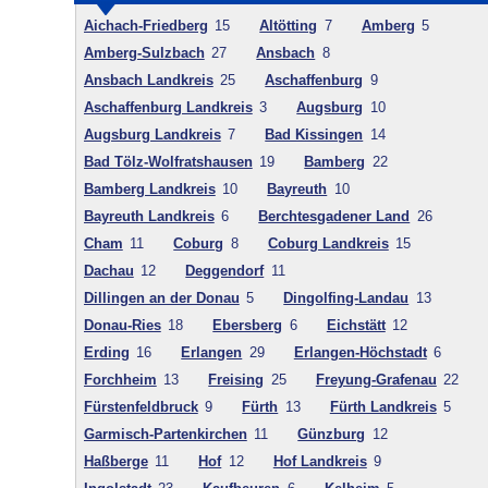
Aichach-Friedberg
15
Altötting
7
Amberg
5
Amberg-Sulzbach
27
Ansbach
8
Ansbach Landkreis
25
Aschaffenburg
9
Aschaffenburg Landkreis
3
Augsburg
10
Augsburg Landkreis
7
Bad Kissingen
14
Bad Tölz-Wolfratshausen
19
Bamberg
22
Bamberg Landkreis
10
Bayreuth
10
Bayreuth Landkreis
6
Berchtesgadener Land
26
Cham
11
Coburg
8
Coburg Landkreis
15
Dachau
12
Deggendorf
11
Dillingen an der Donau
5
Dingolfing-Landau
13
Donau-Ries
18
Ebersberg
6
Eichstätt
12
Erding
16
Erlangen
29
Erlangen-Höchstadt
6
Forchheim
13
Freising
25
Freyung-Grafenau
22
Fürstenfeldbruck
9
Fürth
13
Fürth Landkreis
5
Garmisch-Partenkirchen
11
Günzburg
12
Haßberge
11
Hof
12
Hof Landkreis
9