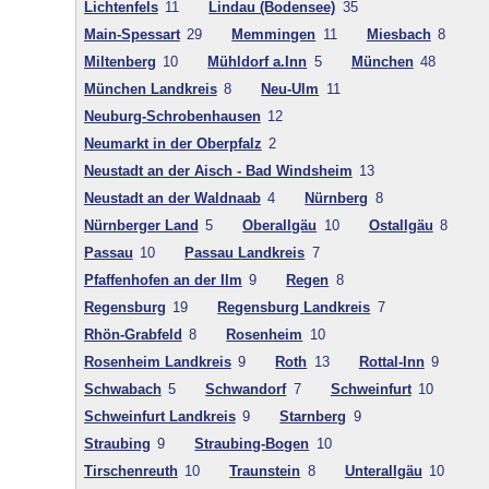
Lichtenfels
11
Lindau (Bodensee)
35
Main-Spessart
29
Memmingen
11
Miesbach
8
Miltenberg
10
Mühldorf a.Inn
5
München
48
München Landkreis
8
Neu-Ulm
11
Neuburg-Schrobenhausen
12
Neumarkt in der Oberpfalz
2
Neustadt an der Aisch - Bad Windsheim
13
Neustadt an der Waldnaab
4
Nürnberg
8
Nürnberger Land
5
Oberallgäu
10
Ostallgäu
8
Passau
10
Passau Landkreis
7
Pfaffenhofen an der Ilm
9
Regen
8
Regensburg
19
Regensburg Landkreis
7
Rhön-Grabfeld
8
Rosenheim
10
Rosenheim Landkreis
9
Roth
13
Rottal-Inn
9
Schwabach
5
Schwandorf
7
Schweinfurt
10
Schweinfurt Landkreis
9
Starnberg
9
Straubing
9
Straubing-Bogen
10
Tirschenreuth
10
Traunstein
8
Unterallgäu
10