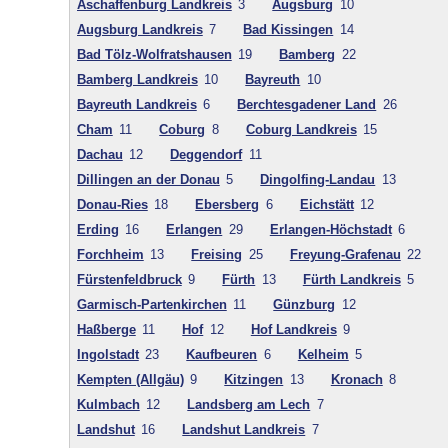
Aschaffenburg Landkreis
3
Augsburg
10
Augsburg Landkreis
7
Bad Kissingen
14
Bad Tölz-Wolfratshausen
19
Bamberg
22
Bamberg Landkreis
10
Bayreuth
10
Bayreuth Landkreis
6
Berchtesgadener Land
26
Cham
11
Coburg
8
Coburg Landkreis
15
Dachau
12
Deggendorf
11
Dillingen an der Donau
5
Dingolfing-Landau
13
Donau-Ries
18
Ebersberg
6
Eichstätt
12
Erding
16
Erlangen
29
Erlangen-Höchstadt
6
Forchheim
13
Freising
25
Freyung-Grafenau
22
Fürstenfeldbruck
9
Fürth
13
Fürth Landkreis
5
Garmisch-Partenkirchen
11
Günzburg
12
Haßberge
11
Hof
12
Hof Landkreis
9
Ingolstadt
23
Kaufbeuren
6
Kelheim
5
Kempten (Allgäu)
9
Kitzingen
13
Kronach
8
Kulmbach
12
Landsberg am Lech
7
Landshut
16
Landshut Landkreis
7