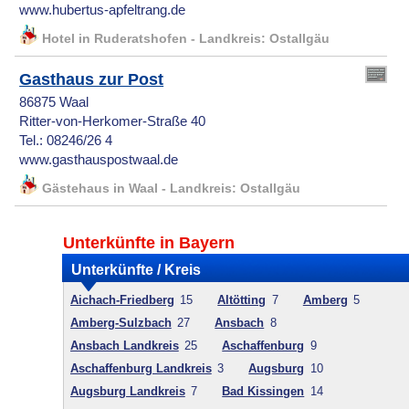
www.hubertus-apfeltrang.de
Hotel in Ruderatshofen - Landkreis: Ostallgäu
Gasthaus zur Post
86875 Waal
Ritter-von-Herkomer-Straße 40
Tel.: 08246/26 4
www.gasthauspostwaal.de
Gästehaus in Waal - Landkreis: Ostallgäu
Unterkünfte in Bayern
Unterkünfte / Kreis
Aichach-Friedberg
15
Altötting
7
Amberg
5
Amberg-Sulzbach
27
Ansbach
8
Ansbach Landkreis
25
Aschaffenburg
9
Aschaffenburg Landkreis
3
Augsburg
10
Augsburg Landkreis
7
Bad Kissingen
14