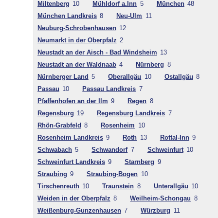
Miltenberg
10
Mühldorf a.Inn
5
München
48
München Landkreis
8
Neu-Ulm
11
Neuburg-Schrobenhausen
12
Neumarkt in der Oberpfalz
2
Neustadt an der Aisch - Bad Windsheim
13
Neustadt an der Waldnaab
4
Nürnberg
8
Nürnberger Land
5
Oberallgäu
10
Ostallgäu
8
Passau
10
Passau Landkreis
7
Pfaffenhofen an der Ilm
9
Regen
8
Regensburg
19
Regensburg Landkreis
7
Rhön-Grabfeld
8
Rosenheim
10
Rosenheim Landkreis
9
Roth
13
Rottal-Inn
9
Schwabach
5
Schwandorf
7
Schweinfurt
10
Schweinfurt Landkreis
9
Starnberg
9
Straubing
9
Straubing-Bogen
10
Tirschenreuth
10
Traunstein
8
Unterallgäu
10
Weiden in der Oberpfalz
8
Weilheim-Schongau
8
Weißenburg-Gunzenhausen
7
Würzburg
11