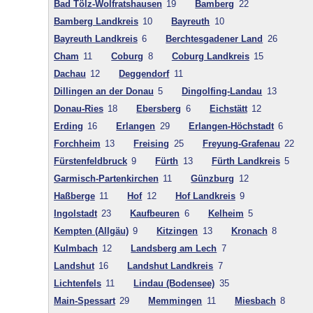
Bad Tölz-Wolfratshausen
19
Bamberg
22
Bamberg Landkreis
10
Bayreuth
10
Bayreuth Landkreis
6
Berchtesgadener Land
26
Cham
11
Coburg
8
Coburg Landkreis
15
Dachau
12
Deggendorf
11
Dillingen an der Donau
5
Dingolfing-Landau
13
Donau-Ries
18
Ebersberg
6
Eichstätt
12
Erding
16
Erlangen
29
Erlangen-Höchstadt
6
Forchheim
13
Freising
25
Freyung-Grafenau
22
Fürstenfeldbruck
9
Fürth
13
Fürth Landkreis
5
Garmisch-Partenkirchen
11
Günzburg
12
Haßberge
11
Hof
12
Hof Landkreis
9
Ingolstadt
23
Kaufbeuren
6
Kelheim
5
Kempten (Allgäu)
9
Kitzingen
13
Kronach
8
Kulmbach
12
Landsberg am Lech
7
Landshut
16
Landshut Landkreis
7
Lichtenfels
11
Lindau (Bodensee)
35
Main-Spessart
29
Memmingen
11
Miesbach
8