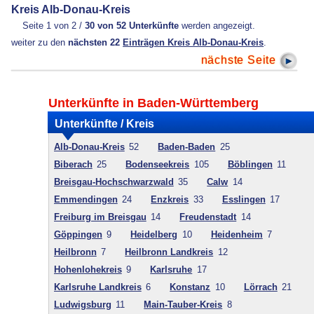
Kreis Alb-Donau-Kreis
Seite 1 von 2 /
30 von 52 Unterkünfte
werden angezeigt.
weiter zu den
nächsten 22
Einträgen Kreis Alb-Donau-Kreis
.
nächste Seite
Unterkünfte in Baden-Württemberg
Unterkünfte / Kreis
Alb-Donau-Kreis
52
Baden-Baden
25
Biberach
25
Bodenseekreis
105
Böblingen
11
Breisgau-Hochschwarzwald
35
Calw
14
Emmendingen
24
Enzkreis
33
Esslingen
17
Freiburg im Breisgau
14
Freudenstadt
14
Göppingen
9
Heidelberg
10
Heidenheim
7
Heilbronn
7
Heilbronn Landkreis
12
Hohenlohekreis
9
Karlsruhe
17
Karlsruhe Landkreis
6
Konstanz
10
Lörrach
21
Ludwigsburg
11
Main-Tauber-Kreis
8