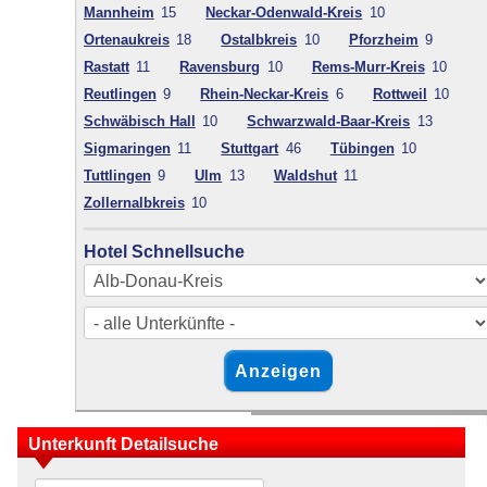
Mannheim
15
Neckar-Odenwald-Kreis
10
Ortenaukreis
18
Ostalbkreis
10
Pforzheim
9
Rastatt
11
Ravensburg
10
Rems-Murr-Kreis
10
Reutlingen
9
Rhein-Neckar-Kreis
6
Rottweil
10
Schwäbisch Hall
10
Schwarzwald-Baar-Kreis
13
Sigmaringen
11
Stuttgart
46
Tübingen
10
Tuttlingen
9
Ulm
13
Waldshut
11
Zollernalbkreis
10
Hotel Schnellsuche
Unterkunft Detailsuche