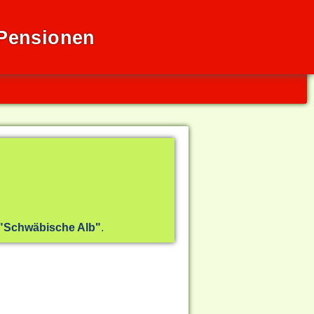
 Pensionen
"Schwäbische Alb"
.