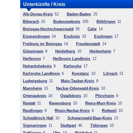
Unterkünfte / Kreis
Alb-Donau-Kreis
52
Baden-Baden
25
Biberach
25
Bodenseekreis
105
Böblingen
11
Breisgau-Hochschwarzwald
35
Calw
14
Emmendingen
24
Enzkreis
33
Esslingen
17
Freiburg im Breisgau
14
Freudenstadt
14
Göppingen
9
Heidelberg
10
Heidenheim
7
Heilbronn
7
Heilbronn Landkreis
12
Hohenlohekreis
9
Karlsruhe
17
Karlsruhe Landkreis
6
Konstanz
10
Lörrach
21
Ludwigsburg
11
Main-Tauber-Kreis
8
Mannheim
15
Neckar-Odenwald-Kreis
10
Ortenaukreis
18
Ostalbkreis
10
Pforzheim
9
Rastatt
11
Ravensburg
10
Rems-Murr-Kreis
10
Reutlingen
9
Rhein-Neckar-Kreis
6
Rottweil
10
Schwäbisch Hall
10
Schwarzwald-Baar-Kreis
13
Sigmaringen
11
Stuttgart
46
Tübingen
10
Tuttlingen
9
Ulm
13
Waldshut
11