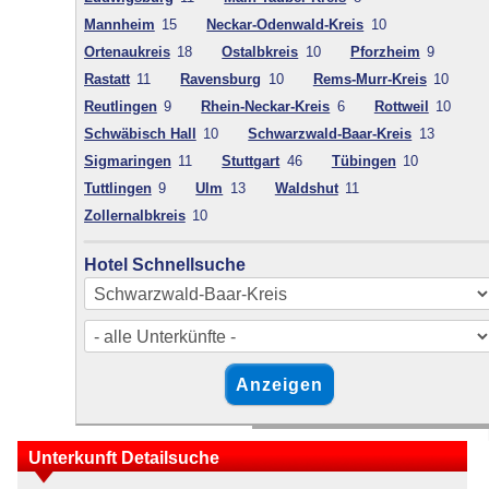
Mannheim
15
Neckar-Odenwald-Kreis
10
Ortenaukreis
18
Ostalbkreis
10
Pforzheim
9
Rastatt
11
Ravensburg
10
Rems-Murr-Kreis
10
Reutlingen
9
Rhein-Neckar-Kreis
6
Rottweil
10
Schwäbisch Hall
10
Schwarzwald-Baar-Kreis
13
Sigmaringen
11
Stuttgart
46
Tübingen
10
Tuttlingen
9
Ulm
13
Waldshut
11
Zollernalbkreis
10
Hotel Schnellsuche
Unterkunft Detailsuche