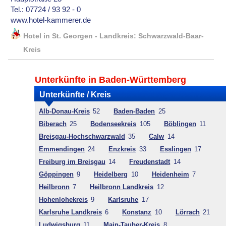
Tel.: 07724 / 93 92 - 0
www.hotel-kammerer.de
Hotel in St. Georgen - Landkreis: Schwarzwald-Baar-
Kreis
Unterkünfte in Baden-Württemberg
Unterkünfte / Kreis
Alb-Donau-Kreis
52
Baden-Baden
25
Biberach
25
Bodenseekreis
105
Böblingen
11
Breisgau-Hochschwarzwald
35
Calw
14
Emmendingen
24
Enzkreis
33
Esslingen
17
Freiburg im Breisgau
14
Freudenstadt
14
Göppingen
9
Heidelberg
10
Heidenheim
7
Heilbronn
7
Heilbronn Landkreis
12
Hohenlohekreis
9
Karlsruhe
17
Karlsruhe Landkreis
6
Konstanz
10
Lörrach
21
Ludwigsburg
11
Main-Tauber-Kreis
8