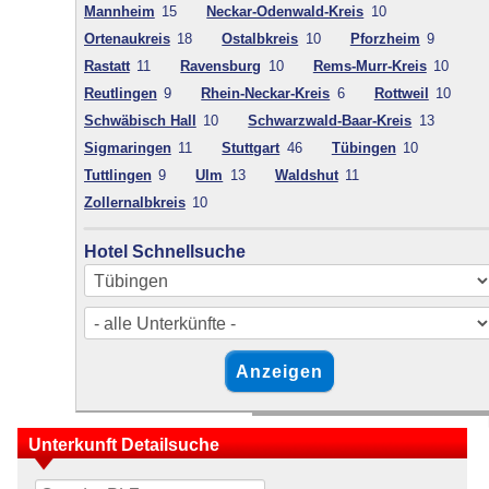
Mannheim
15
Neckar-Odenwald-Kreis
10
Ortenaukreis
18
Ostalbkreis
10
Pforzheim
9
Rastatt
11
Ravensburg
10
Rems-Murr-Kreis
10
Reutlingen
9
Rhein-Neckar-Kreis
6
Rottweil
10
Schwäbisch Hall
10
Schwarzwald-Baar-Kreis
13
Sigmaringen
11
Stuttgart
46
Tübingen
10
Tuttlingen
9
Ulm
13
Waldshut
11
Zollernalbkreis
10
Hotel Schnellsuche
Unterkunft Detailsuche