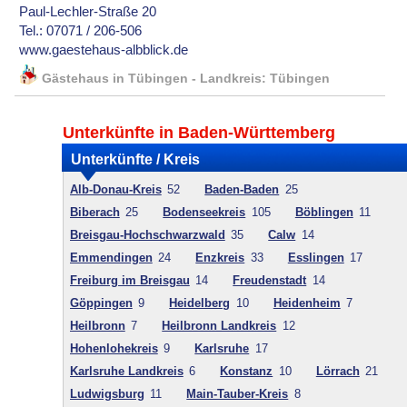
Paul-Lechler-Straße 20
Tel.: 07071 / 206-506
www.gaestehaus-albblick.de
Gästehaus in Tübingen - Landkreis: Tübingen
Unterkünfte in Baden-Württemberg
Unterkünfte / Kreis
Alb-Donau-Kreis
52
Baden-Baden
25
Biberach
25
Bodenseekreis
105
Böblingen
11
Breisgau-Hochschwarzwald
35
Calw
14
Emmendingen
24
Enzkreis
33
Esslingen
17
Freiburg im Breisgau
14
Freudenstadt
14
Göppingen
9
Heidelberg
10
Heidenheim
7
Heilbronn
7
Heilbronn Landkreis
12
Hohenlohekreis
9
Karlsruhe
17
Karlsruhe Landkreis
6
Konstanz
10
Lörrach
21
Ludwigsburg
11
Main-Tauber-Kreis
8