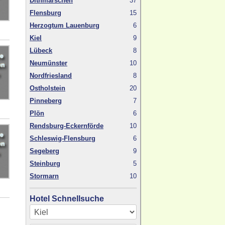
Dithmarschen
37
Flensburg
15
Herzogtum Lauenburg
6
Kiel
9
Lübeck
8
Neumünster
10
Nordfriesland
8
Ostholstein
20
Pinneberg
7
Plön
6
Rendsburg-Eckernförde
10
Schleswig-Flensburg
6
Segeberg
9
Steinburg
5
Stormarn
10
Hotel Schnellsuche