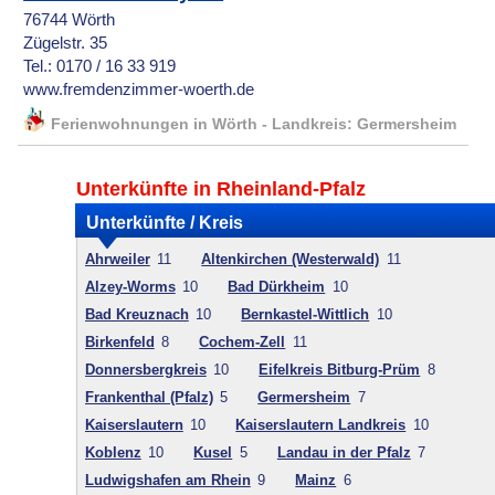
76744 Wörth
Zügelstr. 35
Tel.: 0170 / 16 33 919
www.fremdenzimmer-woerth.de
Ferienwohnungen in Wörth - Landkreis: Germersheim
Unterkünfte in Rheinland-Pfalz
Unterkünfte / Kreis
Ahrweiler
11
Altenkirchen (Westerwald)
11
Alzey-Worms
10
Bad Dürkheim
10
Bad Kreuznach
10
Bernkastel-Wittlich
10
Birkenfeld
8
Cochem-Zell
11
Donnersbergkreis
10
Eifelkreis Bitburg-Prüm
8
Frankenthal (Pfalz)
5
Germersheim
7
Kaiserslautern
10
Kaiserslautern Landkreis
10
Koblenz
10
Kusel
5
Landau in der Pfalz
7
Ludwigshafen am Rhein
9
Mainz
6