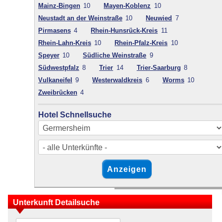
Mainz-Bingen
10
Mayen-Koblenz
10
Neustadt an der Weinstraße
10
Neuwied
7
Pirmasens
4
Rhein-Hunsrück-Kreis
11
Rhein-Lahn-Kreis
10
Rhein-Pfalz-Kreis
10
Speyer
10
Südliche Weinstraße
9
Südwestpfalz
8
Trier
14
Trier-Saarburg
8
Vulkaneifel
9
Westerwaldkreis
6
Worms
10
Zweibrücken
4
Hotel Schnellsuche
Unterkunft Detailsuche