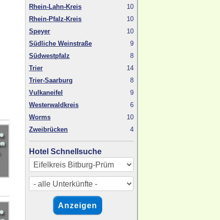
Rhein-Lahn-Kreis
10
Rhein-Pfalz-Kreis
10
Speyer
10
Südliche Weinstraße
9
Südwestpfalz
8
Trier
14
Trier-Saarburg
8
Vulkaneifel
9
Westerwaldkreis
6
Worms
10
Zweibrücken
4
Hotel Schnellsuche