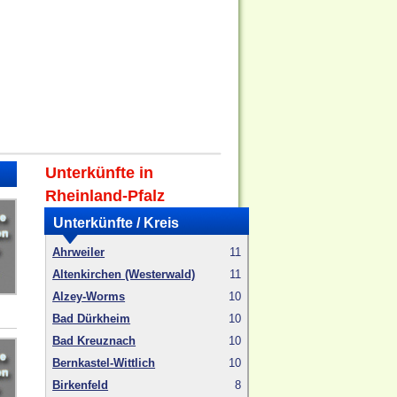
Unterkünfte in
Rheinland-Pfalz
Unterkünfte / Kreis
Ahrweiler
11
Altenkirchen (Westerwald)
11
Alzey-Worms
10
Bad Dürkheim
10
Bad Kreuznach
10
Bernkastel-Wittlich
10
Birkenfeld
8