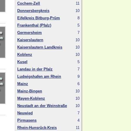
Cochem-Zell
11
Donnersbergkreis
10
Eifelkreis Bitburg-Prüm
8
Frankenthal (Pfalz)
5
Germersheim
7
Kaiserslautern
10
Kaiserslautern Landkreis
10
Koblenz
10
Kusel
5
Landau in der Pfalz
7
Ludwigshafen am Rhein
9
Mainz
6
Mainz-Bingen
10
Mayen-Koblenz
10
Neustadt an der Weinstraße
10
Neuwied
7
Pirmasens
4
Rhein-Hunsrück-Kreis
11