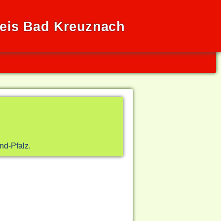
reis Bad Kreuznach
d-Pfalz.