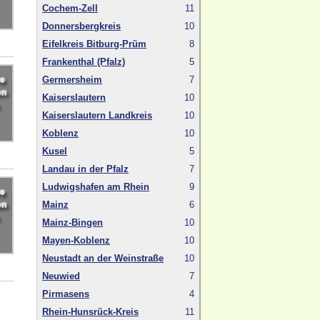
Cochem-Zell
11
Donnersbergkreis
10
Eifelkreis Bitburg-Prüm
8
Frankenthal (Pfalz)
5
Germersheim
7
Kaiserslautern
10
Kaiserslautern Landkreis
10
Koblenz
10
Kusel
5
Landau in der Pfalz
7
Ludwigshafen am Rhein
9
Mainz
6
Mainz-Bingen
10
Mayen-Koblenz
10
Neustadt an der Weinstraße
10
Neuwied
7
Pirmasens
4
Rhein-Hunsrück-Kreis
11