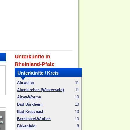
Unterkünfte in
Rheinland-Pfalz
Unterkünfte / Kreis
Ahrweiler
11
Altenkirchen (Westerwald)
11
Alzey-Worms
10
Bad Dürkheim
10
Bad Kreuznach
10
Bernkastel-Wittlich
10
Birkenfeld
8