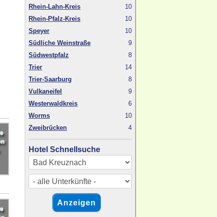
Rhein-Lahn-Kreis
10
Rhein-Pfalz-Kreis
10
Speyer
10
Südliche Weinstraße
9
Südwestpfalz
8
Trier
14
Trier-Saarburg
8
Vulkaneifel
9
Westerwaldkreis
6
Worms
10
Zweibrücken
4
Hotel Schnellsuche