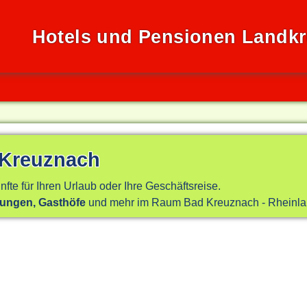
Hotels und Pensionen Landk
 Kreuznach
nfte für Ihren Urlaub oder Ihre Geschäftsreise.
nungen, Gasthöfe
und mehr im Raum Bad Kreuznach - Rheinlan