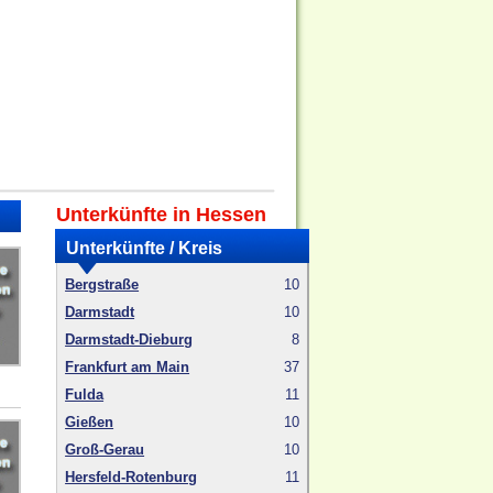
Unterkünfte in Hessen
Unterkünfte / Kreis
Bergstraße
10
Darmstadt
10
Darmstadt-Dieburg
8
Frankfurt am Main
37
Fulda
11
Gießen
10
Groß-Gerau
10
Hersfeld-Rotenburg
11