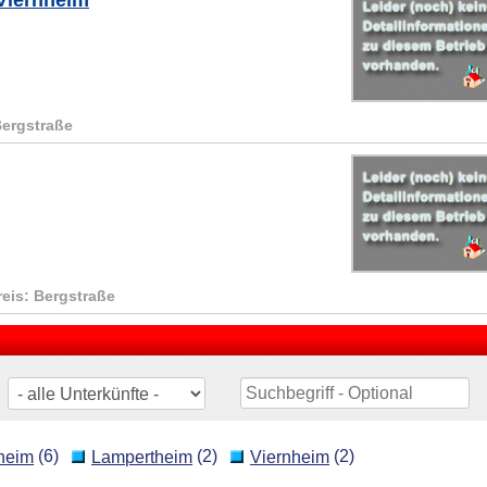
Viernheim
Bergstraße
g
reis: Bergstraße
(6)
(2)
(2)
heim
Lampertheim
Viernheim