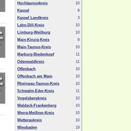
Hochtaunuskreis
10
Kassel
9
Kassel Landkreis
3
Lahn-Dill-Kreis
10
Limburg-Weilburg
10
Main-Kinzig-Kreis
9
Main-Taunus-Kreis
10
Marburg-Biedenkopf
11
Odenwaldkreis
11
Offenbach
10
Offenbach am Main
10
Rheingau-Taunus-Kreis
10
Schwalm-Eder-Kreis
11
Vogelsbergkreis
10
Waldeck-Frankenberg
10
Werra-Meißner-Kreis
10
Wetteraukreis
10
Wiesbaden
19