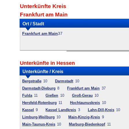
Unterkünfte Kreis
Frankfurt am Main
Ort / Stadt
Frankfurt am Main
37
Unterkünfte in Hessen
Unterkünfte / Kreis
Bergstraße
10
Darmstadt
10
Darmstadt-Dieburg
8
Frankfurt am Main
37
Fulda
11
Gießen
10
Groß-Gerau
10
Hersfeld-Rotenburg
11
Hochtaunuskreis
10
Kassel
9
Kassel Landkreis
3
Lahn-Dill-Kreis
10
Limburg-Weilburg
10
Main-Kinzig-Kreis
9
Main-Taunus-Kreis
10
Marburg-Biedenkopf
11