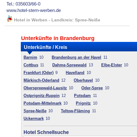
Tel.: 035603/66-0
www.hotel-stern-werben.de
Hotel in Werben - Landkreis: Spree-Neiße
Unterkünfte in Brandenburg
Unterkünfte / Kreis
Barnim
10
Brandenburg an der Havel
11
Cottbus
11
Dahme-Spreewald
13
Elbe-Elster
10
Frankfurt (Oder)
9
Havelland
10
Märkisch-Oderland
12
Oberhavel
10
Oberspreewald-Lausitz
10
Oder-Spree
10
Ostprignitz-Ruppin
12
Potsdam
11
Potsdam-Mittelmark
10
Prignitz
10
Spree-Neiße
10
Teltow-Fläming
11
Uckermark
10
Hotel Schnellsuche