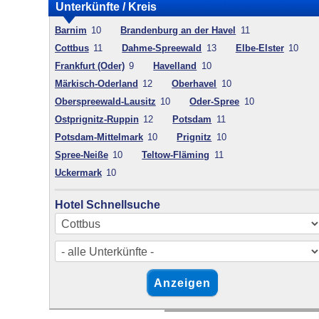
Unterkünfte / Kreis
Barnim
10
Brandenburg an der Havel
11
Cottbus
11
Dahme-Spreewald
13
Elbe-Elster
10
Frankfurt (Oder)
9
Havelland
10
Märkisch-Oderland
12
Oberhavel
10
Oberspreewald-Lausitz
10
Oder-Spree
10
Ostprignitz-Ruppin
12
Potsdam
11
Potsdam-Mittelmark
10
Prignitz
10
Spree-Neiße
10
Teltow-Fläming
11
Uckermark
10
Hotel Schnellsuche