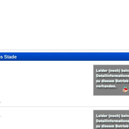
is Stade
e
n