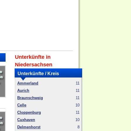
Unterkünfte in
Niedersachsen
Unterkünfte / Kreis
Ammerland
11
Aurich
11
Braunschweig
11
Celle
10
Cloppenburg
11
Cuxhaven
10
Delmenhorst
8