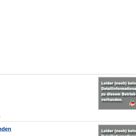
e
inden