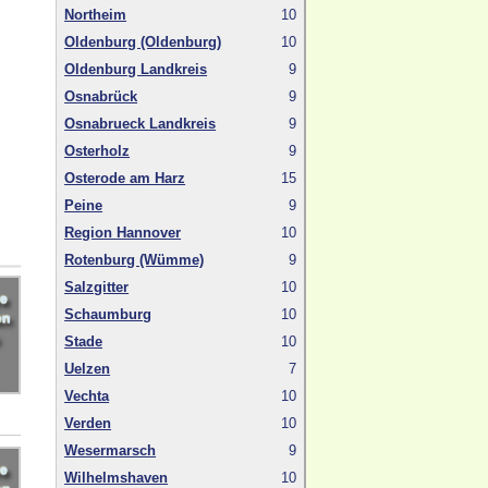
Northeim
10
Oldenburg (Oldenburg)
10
Oldenburg Landkreis
9
Osnabrück
9
Osnabrueck Landkreis
9
Osterholz
9
Osterode am Harz
15
Peine
9
Region Hannover
10
Rotenburg (Wümme)
9
Salzgitter
10
Schaumburg
10
Stade
10
Uelzen
7
Vechta
10
Verden
10
Wesermarsch
9
Wilhelmshaven
10