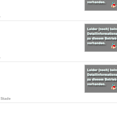
e
e
: Stade