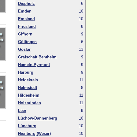
Diepholz
6
Emden
10
Emsland
10
Friesland
8
Gifhorn
9
Göttingen
6
Goslar
13
Grafschaft Bentheim
9
Hameln-Pyrmont
9
Harburg
9
Heidekreis
11
Helmstedt
8
Hildesheim
11
Holzminden
11
Leer
9
Lüchow-Dannenberg
10
Lüneburg
10
Nienburg (Weser)
10