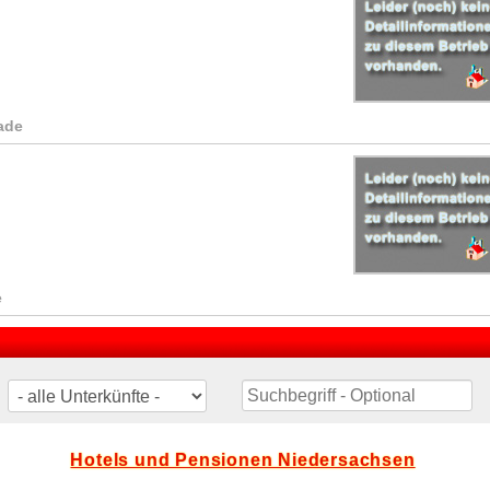
tade
e
Hotels und Pensionen Niedersachsen