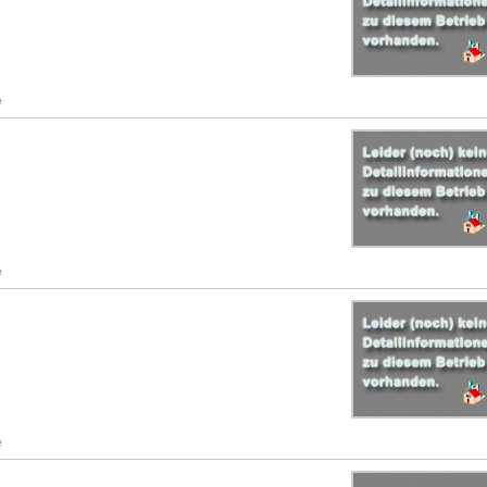
e
e
e