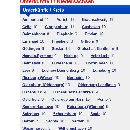
Unterkünfte in Niedersachsen
Unterkünfte / Kreis
Ammerland
11
Aurich
11
Braunschweig
11
Celle
10
Cloppenburg
11
Cuxhaven
10
Delmenhorst
8
Diepholz
6
Emden
10
Emsland
10
Friesland
8
Gifhorn
9
Göttingen
6
Goslar
13
Grafschaft Bentheim
9
Hameln-Pyrmont
9
Harburg
9
Heidekreis
11
Helmstedt
8
Hildesheim
11
Holzminden
11
Leer
9
Lüchow-Dannenberg
10
Lüneburg
10
Nienburg (Weser)
10
Northeim
10
Oldenburg (Oldenburg)
10
Oldenburg Landkreis
9
Osnabrück
9
Osnabrueck Landkreis
9
Osterholz
9
Osterode am Harz
15
Peine
9
Region Hannover
10
Rotenburg (Wümme)
9
Salzgitter
10
Schaumburg
10
Stade
10
Uelzen
7
Vechta
10
Verden
10
Wesermarsch
9
Wilhelmshaven
10