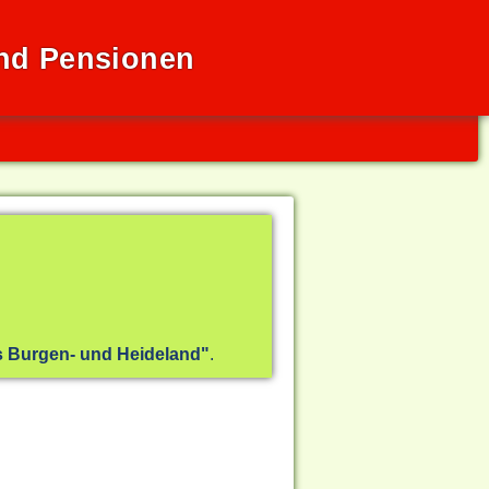
und Pensionen
 Burgen- und Heideland"
.