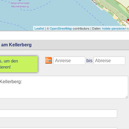
Leaflet
| ©
OpenStreetMap
contributors | Daten:
hotels-pensionen.
 am Kellerberg
bis
us, um den
ieren!