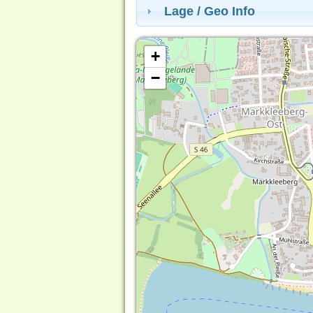
Lage / Geo Info
+
−