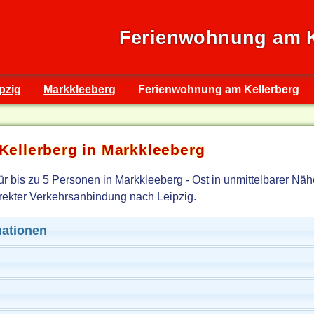
Ferienwohnung am K
pzig
Markkleeberg
Ferienwohnung am Kellerberg
ellerberg in Markkleeberg
r bis zu 5 Personen in Markkleeberg - Ost in unmittelbarer Näh
rekter Verkehrsanbindung nach Leipzig.
ationen