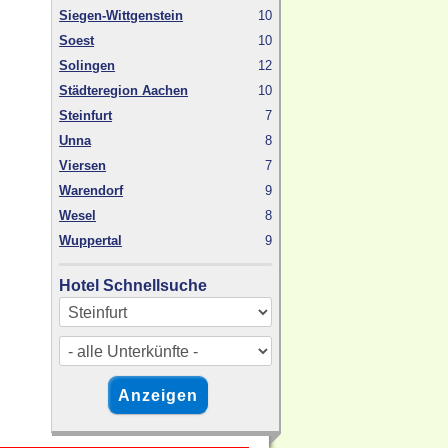
Siegen-Wittgenstein
10
Soest
10
Solingen
12
Städteregion Aachen
10
Steinfurt
7
Unna
8
Viersen
7
Warendorf
9
Wesel
8
Wuppertal
9
Hotel Schnellsuche