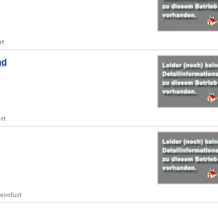
rt
nd
rt
einfurt