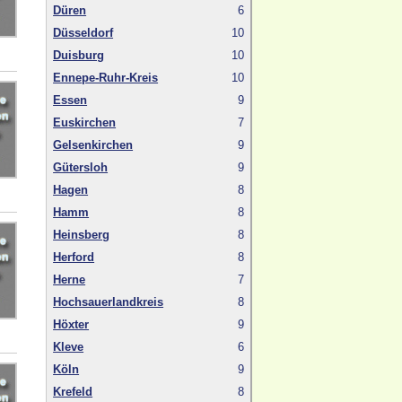
Düren
6
Düsseldorf
10
Duisburg
10
Ennepe-Ruhr-Kreis
10
Essen
9
Euskirchen
7
Gelsenkirchen
9
Gütersloh
9
Hagen
8
Hamm
8
Heinsberg
8
Herford
8
Herne
7
Hochsauerlandkreis
8
Höxter
9
Kleve
6
Köln
9
Krefeld
8