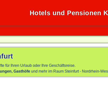
Hotels und Pensionen Kr
furt
fte für Ihren Urlaub oder Ihre Geschäftsreise.
nungen, Gasthöfe
und mehr im Raum Steinfurt - Nordrhein-West