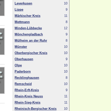
Leverkusen
10
Lippe
9
Märkischer Kreis
11
Mettmann
8
Minden-Lübbecke
12
Mönchengladbach
9
Mülheim an der Ruhr
8
Münster
10
Oberbergischer Kreis
10
Oberhausen
9
Olpe
10
Paderborn
10
Recklinghausen
8
Remscheid
10
Rhein-Erft-Kreis
9
Rhein-Kreis Neuss
11
Rhein-Sieg-Kreis
11
Rheinisch-Bergischer Kreis
10