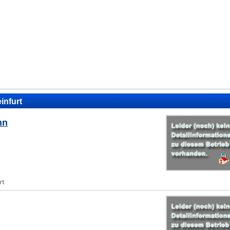
infurt
nn
rt