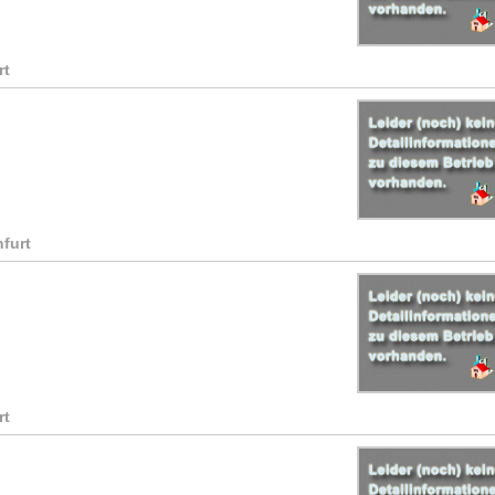
rt
nfurt
rt