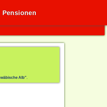
d Pensionen
wäbische Alb"
.