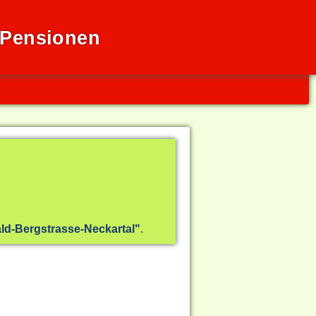
 Pensionen
d-Bergstrasse-Neckartal"
.