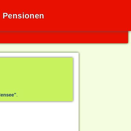
d Pensionen
ensee"
.