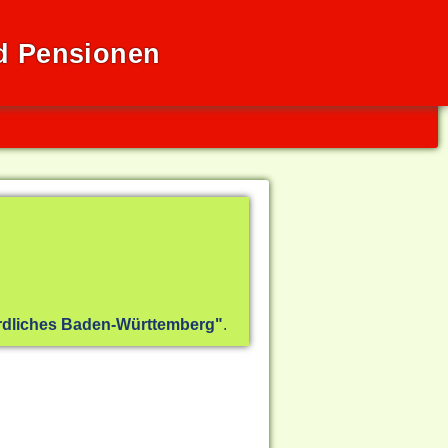
d Pensionen
rdliches Baden-Württemberg"
.