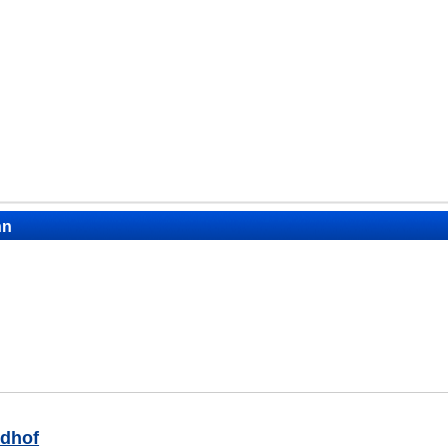
nn
dhof