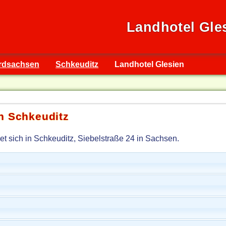
Landhotel Gle
rdsachsen
Schkeuditz
Landhotel Glesien
n Schkeuditz
et sich in Schkeuditz, Siebelstraße 24 in Sachsen.